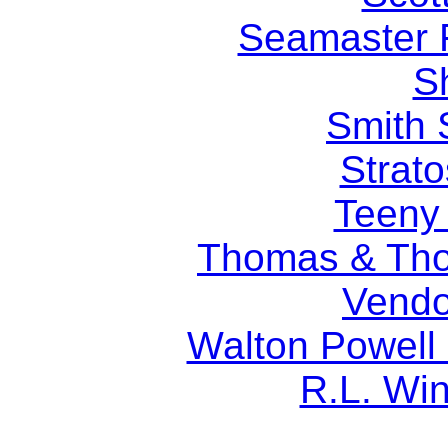
Seamaster F
S
Smith 
Strato
Teeny
Thomas & Tho
Vendo
Walton Powell
R.L. Wi