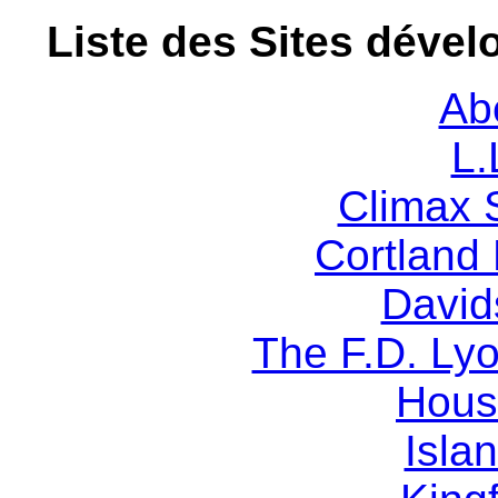
Liste des Sites déve
Ab
L.
Climax
Cortland
David
The F.D. L
Hous
Isla